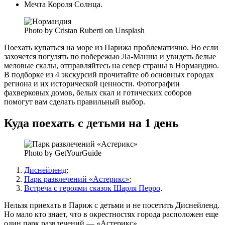
Мечта Короля Солнца.
Photo by Cristan Ruberti on Unsplash
Поехать купаться на море из Парижа проблематично. Но если
захочется погулять по побережью Ла-Манша и увидеть белые
меловые скалы, отправляйтесь на север страны в Нормандию.
В подборке из 4 экскурсий прочитайте об основных городах
региона и их исторической ценности. Фотографии
фахверковых домов, белых скал и готических соборов
помогут вам сделать правильный выбор.
Куда поехать с детьми на 1 день
Photo by GetYourGuide
Диснейленд
;
Парк развлечений «Астерикс»
;
Встреча с героями сказок Шарля Перро
.
Нельзя приехать в Париж с детьми и не посетить Диснейленд.
Но мало кто знает, что в окрестностях города расположен еще
один парк развлечений — «Астерикс».