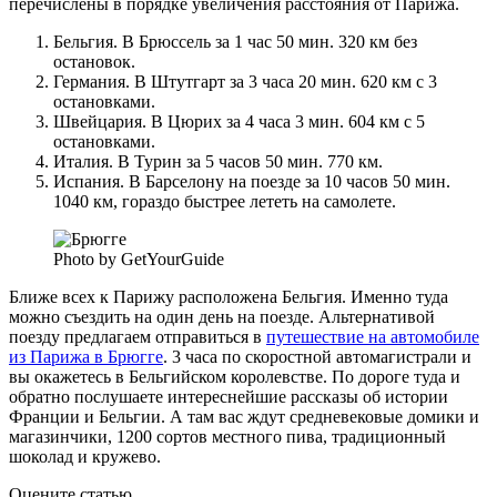
перечислены в порядке увеличения расстояния от Парижа.
Бельгия. В Брюссель за 1 час 50 мин. 320 км без
остановок.
Германия. В Штутгарт за 3 часа 20 мин. 620 км с 3
остановками.
Швейцария. В Цюрих за 4 часа 3 мин. 604 км с 5
остановками.
Италия. В Турин за 5 часов 50 мин. 770 км.
Испания. В Барселону на поезде за 10 часов 50 мин.
1040 км, гораздо быстрее лететь на самолете.
Photo by GetYourGuide
Ближе всех к Парижу расположена Бельгия. Именно туда
можно съездить на один день на поезде. Альтернативой
поезду предлагаем отправиться в
путешествие на автомобиле
из Парижа в Брюгге
. 3 часа по скоростной автомагистрали и
вы окажетесь в Бельгийском королевстве. По дороге туда и
обратно послушаете интереснейшие рассказы об истории
Франции и Бельгии. А там вас ждут средневековые домики и
магазинчики, 1200 сортов местного пива, традиционный
шоколад и кружево.
Оцените статью