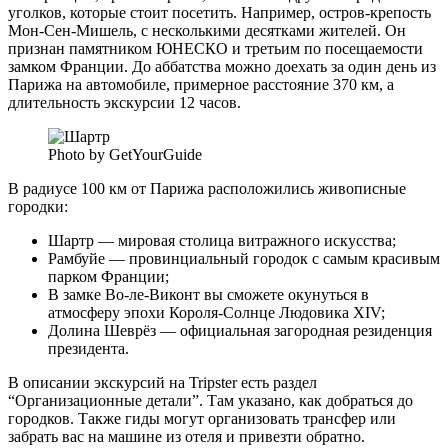
уголков, которые стоит посетить. Например, остров-крепость
Мон-Сен-Мишель, с несколькими десятками жителей. Он
признан памятником ЮНЕСКО и третьим по посещаемости
замком Франции. До аббатства можно доехать за один день из
Парижа на автомобиле, примерное расстояние 370 км, а
длительность экскурсии 12 часов.
Photo by GetYourGuide
В радиусе 100 км от Парижа расположились живописные
городки:
Шартр — мировая столица витражного искусства;
Рамбуйе — провинциальный городок с самым красивым
парком Франции;
В замке Во-ле-Виконт вы сможете окунуться в
атмосферу эпохи Короля-Солнце Людовика XIV;
Долина Шеврёз — официальная загородная резиденция
президента.
В описании экскурсий на Tripster есть раздел
“Организационные детали”. Там указано, как добраться до
городков. Также гиды могут организовать трансфер или
забрать вас на машине из отеля и привезти обратно.